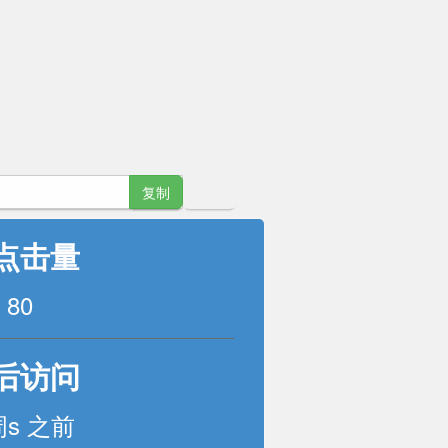
复制
点击量
80
后访问
周s 之前